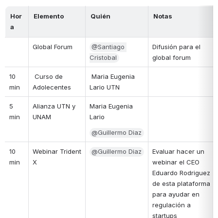
Hor
Elemento
Quién
Notas
a
Global Forum
@Santiago 
Difusión para el 
Cristobal
global forum
10 
 Curso de 
 Maria Eugenia 
min
Adolecentes
Lario UTN
5 
Alianza UTN y 
Maria Eugenia 
min
UNAM
Lario
@Guillermo Diaz
10 
Webinar Trident 
@Guillermo Diaz
Evaluar hacer un 
min
X
webinar el CEO 
Eduardo Rodriguez 
de esta plataforma 
para ayudar en 
regulación a 
startups