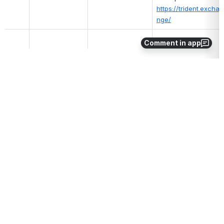
https://trident.excha
nge/
Comment in app
Elementos de acción
Publicar en redes evento del Global Forum 
@Santiago 
Cristobal
@Camilo Molano
@Javier Salomón
Generar alianzas entre UTN y UNAM 
@Guillermo Diaz
Maria 
Eugenia Lario Oscar Medina
Llevar la propuesta al grupo para hacer un webinar con trident 
X 
@Guillermo Diaz
Hablará con Rubén Anibal Romero para consultarle de hacer la 
página del blog sobre el curso para adolescentes María 
Eugenia Lario
Avanzar proceso de traducción con Universidades
Identificar posibilidades de trabajo en conjunto con la UTN